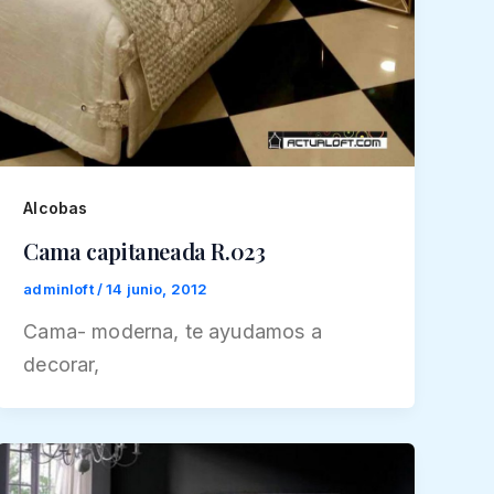
Alcobas
Cama capitaneada R.023
adminloft
/
14 junio, 2012
Cama- moderna, te ayudamos a
decorar,