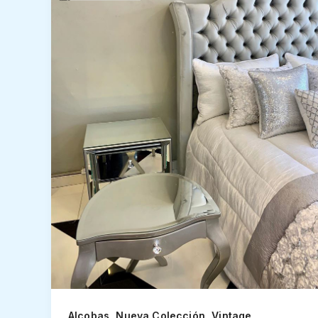
,
,
Alcobas
Nueva Colección
Vintage