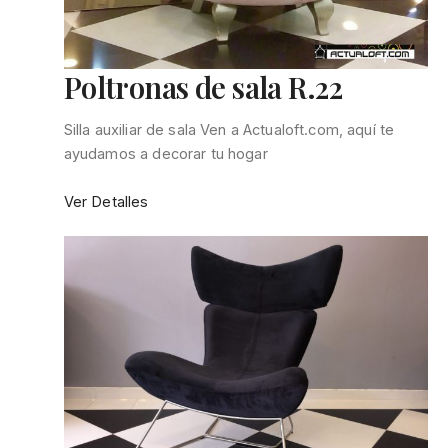
Poltronas de sala R.22
Silla auxiliar de sala Ven a Actualoft.com, aquí te
ayudamos a decorar tu hogar
:
Ver Detalles
Poltronas
de
sala
R.22