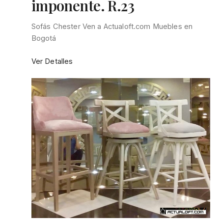
imponente. R.23
Sofás Chester Ven a Actualoft.com Muebles en
Bogotá
:
Ver Detalles
Sofa
chester
diseño
imponente.
R.23