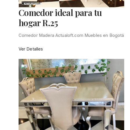
Comedor ideal para tu
hogar R.25
Comedor Madera Actualoft.com Muebles en Bogotá
:
Ver Detalles
Comedor
ideal
para
tu
hogar
R.25