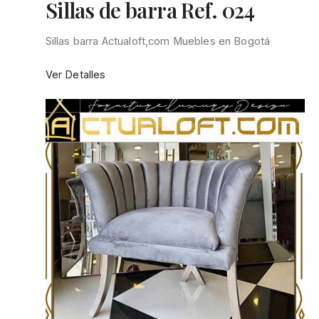
Sillas de barra Ref. 024
Sillas barra Actualoft,com Muebles en Bogotá
:
Ver Detalles
Sillas
de
barra
Ref.
024