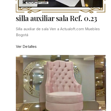
silla auxiliar sala Ref. 0.23
Silla auxiliar de sala Ven a Actualoft.com Muebles
Bogotá
:
Ver Detalles
silla
auxiliar
sala
Ref.
0.23