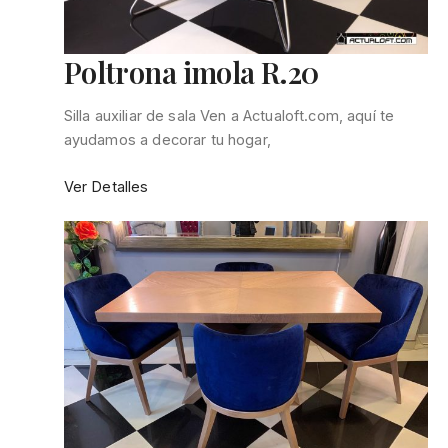
Poltrona imola R.20
Silla auxiliar de sala Ven a Actualoft.com, aquí te
ayudamos a decorar tu hogar,
:
Ver Detalles
Poltrona
imola
R.20