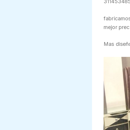
311453485
fabricamos
mejor prec
Mas diseño