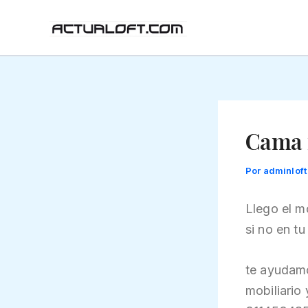
Ir
al
contenido
Cama 
Por
adminlof
Llego el m
si no en t
te ayudamo
mobiliario