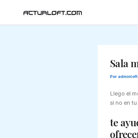
Ir
al
contenido
Sala 
Por
adminlof
Llego el m
si no en tu
te ayu
ofrece