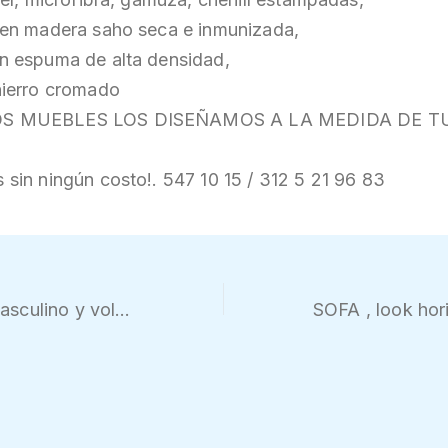
 en madera saho seca e inmunizada,
n espuma de alta densidad,
hierro cromado
S MUEBLES LOS DISEÑAMOS A LA MEDIDA DE T
 sin ningún costo!. 547 10 15 / 312 5 21 96 83
SOFA diseño masculino y voluminoso Detalles refinados en las costuras para un look suave y acolchado Cojines extra suaves. Rfe.S 006