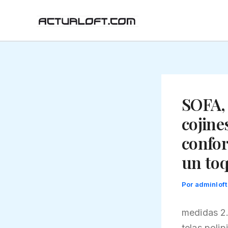
Ir
al
contenido
SOFA, 
cojine
confor
un toq
Por
adminlof
medidas 2
telas,polip