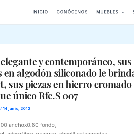
INICIO
CONÓCENOS
MUEBLES
elegante y contemporáneo, sus
s en algodón siliconado le brind
t, sus piezas en hierro cromado 
ue único Rfe.S 007
t
/
14 junio, 2012
.00 anchox0.80 fondo,
iel, microfibra, gamuza, chenill estampadas,