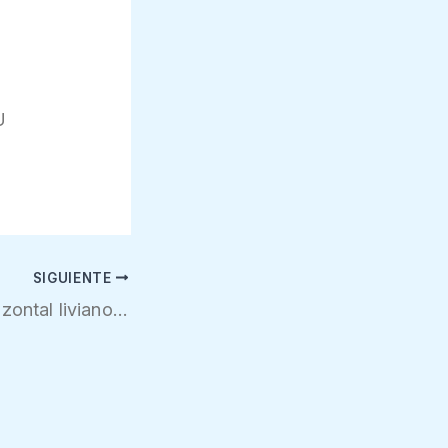
U
SIGUIENTE
SOFA , look horizontal liviano con diván 3 suaves cojines para una comodidad óptima ideal para espacios que invitan al descanso .Rfe.S 008